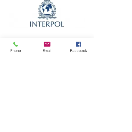
Phone
Email
Facebook
SECURI+
12 Route de Genève
01700 - NEYRON
Gsm :
06 14 98 09 95
Mail :
contact@securiplus.org
Site :
www.securiplus.org
SIRET :
510 409 014 00014
TVA intracommunautaire : FR89510409014
APE : 8010Z
SARL au capital de 8000€